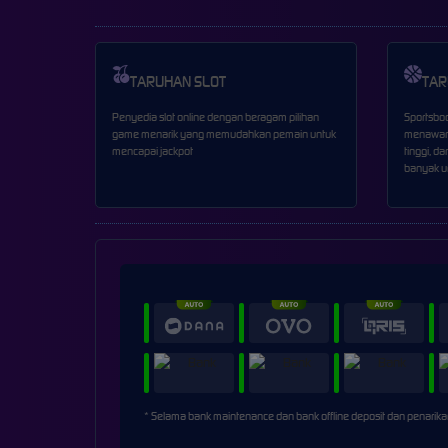
TARUHAN SLOT
TAR
Penyedia slot online dengan beragam pilihan
Sportsboo
game menarik yang memudahkan pemain untuk
menawark
mencapai jackpot
tinggi, d
banyak u
* Selama bank maintenance dan bank offline deposit dan penarikan