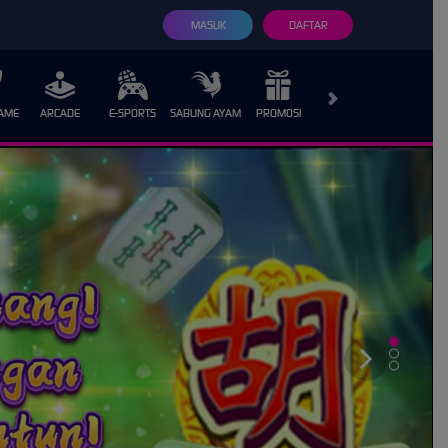
MASUK
DAFTAR
GAME
ARCADE
E-SPORTS
SABUNG AYAM
PROMOSI