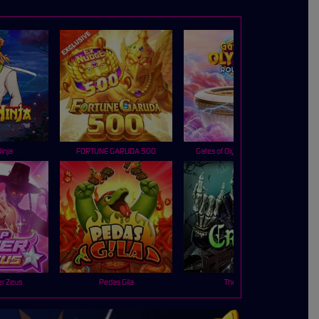
inja
FORTUNE GARUDA 500
Gates of Olympus Roulette
r Zeus
Pedas Gila
The Crypt