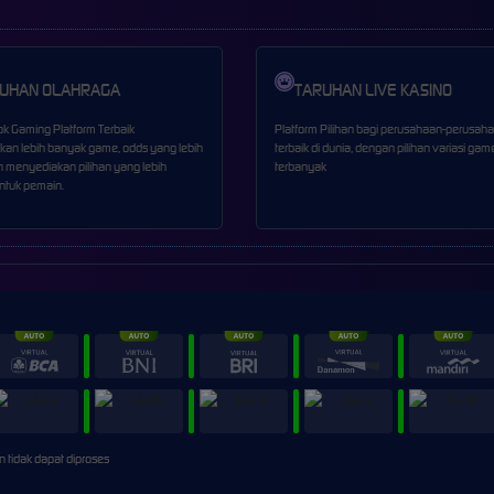
UHAN OLAHRAGA
TARUHAN LIVE KASINO
k Gaming Platform Terbaik
Platform Pilihan bagi perusahaan-perusah
an lebih banyak game, odds yang lebih
terbaik di dunia, dengan pilihan variasi gam
an menyediakan pilihan yang lebih
terbanyak
ntuk pemain.
 tidak dapat diproses