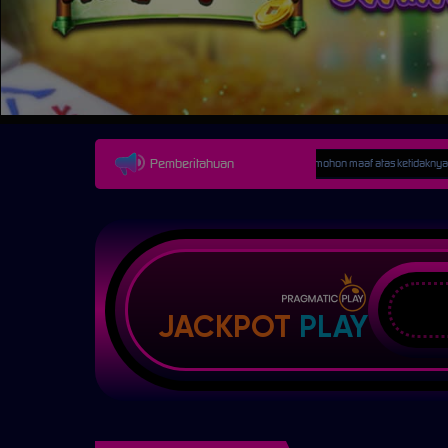
Pemberitahuan
waktu ini, CQ9 permainan tidak akan tersedia. Kami memohon maaf atas ketidaknyamanan yang m
JACKPOT
PLAY