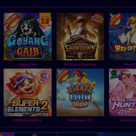
Goyang Gaib
Wild Bounty Showdown
Way of N
SUPER ELEMENTS 2
Pirate Quest 1000
Kpop Hunte