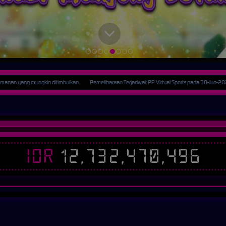
ungkin ditimbulkan.
Pemeliharaan Terjadwal: PP Virtual Sports pada 30-Jun-2026 dari 14.5
IDR
12,732,470,496