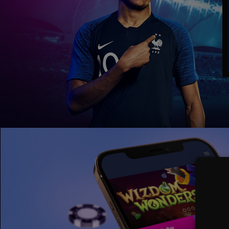
Starlight Princess™ 1000
a****g
IDR
794,500.00
Gates of Olympus 1000
abdu****5
IDR
705,500.00
Rujak Bonanza
rant****3
IDR
612,500.00
Sweet Bonanza 2500
abdu****5
IDR
490,080.00
Rujak Bonanza
a****g
IDR
403,250.00
Gates of Olympus 1000