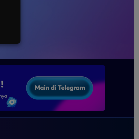
stalasi