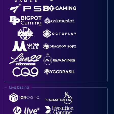
Live Casino