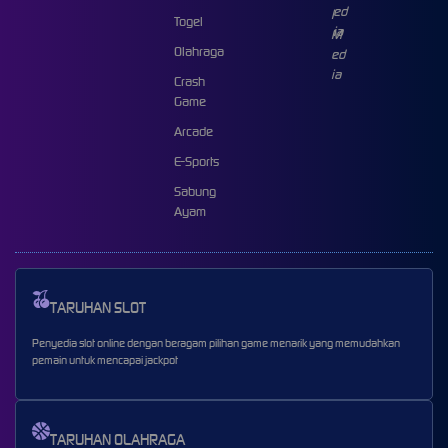
Togel
Olahraga
Crash
Game
Arcade
E-Sports
Sabung
Ayam
TARUHAN SLOT
Penyedia slot online dengan beragam pilihan game menarik yang memudahkan
pemain untuk mencapai jackpot
TARUHAN OLAHRAGA