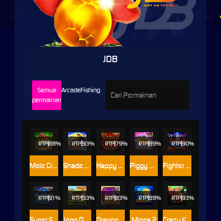
JDB
Semua
Arcade
Fishing
permainan
RTP
88%
RTP
93%
RTP
79%
RTP
89%
RTP
90%
Mole Crash
Shade Dragons Fishing
Happy New Year
Piggy Bank TapTap
Fighter Fire
RTP
91%
RTP
93%
RTP
83%
RTP
89%
RTP
93%
Super Super Fruit
Jogo Do Bicho
Dragon Master
Mines 2
Crazy King Kong