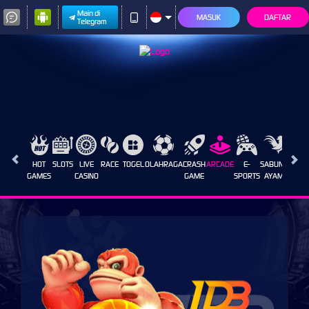
Main di
MASUK
DAFTAR
Telegram
HOT
SLOTS
LIVE
RACE
TOGEL
OLAHRAGA
CRASH
ARCADE
E-
SABUNG
PROM
GAMES
CASINO
GAME
SPORTS
AYAM