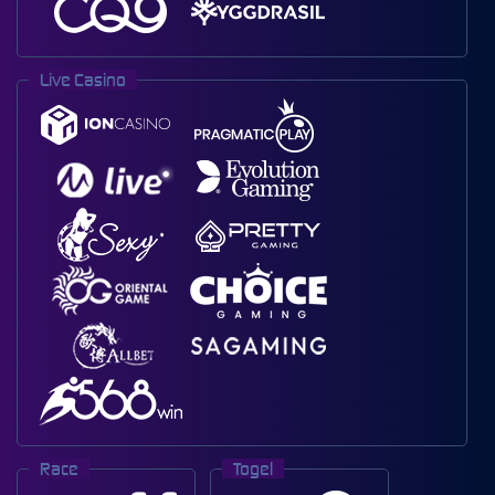
Live Casino
Race
Togel