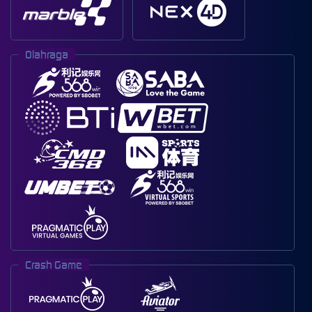
Olahraga
Crash Game