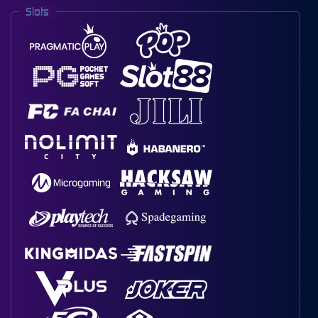
Slots