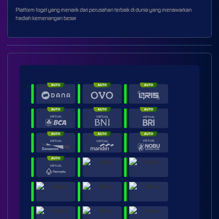
Platform togel yang menarik dari perusahan terbaik di dunia yang menawarkan
hadiah kemenangan besar