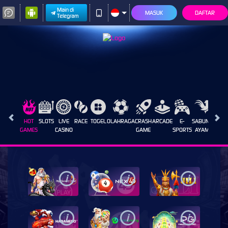
Main di
MASUK
DAFTAR
Telegram
HOT
SLOTS
LIVE
RACE
TOGEL
OLAHRAGA
CRASH
ARCADE
E-
SABUNG
PROM
GAMES
CASINO
GAME
SPORTS
AYAM
i
i
i
i
i
i