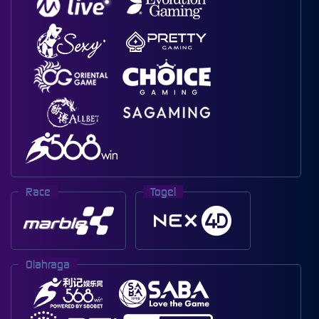
Race
Togel
Olahraga