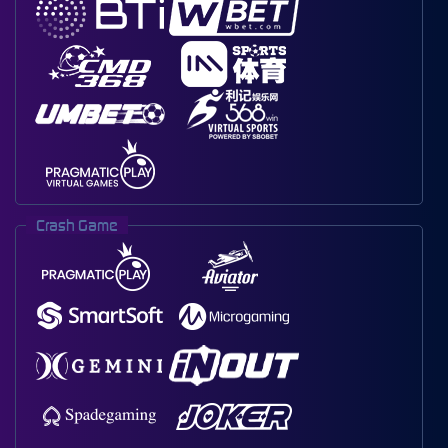
Crash Game