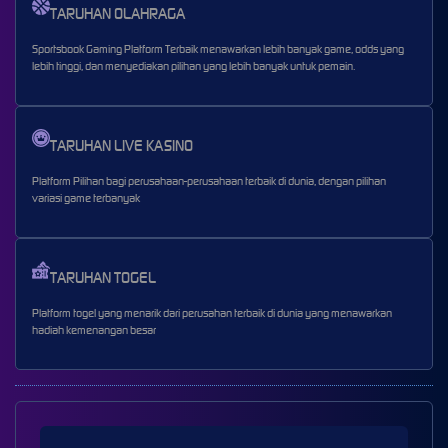
TARUHAN OLAHRAGA
Sportsbook Gaming Platform Terbaik menawarkan lebih banyak game, odds yang
lebih tinggi, dan menyediakan pilihan yang lebih banyak untuk pemain.
TARUHAN LIVE KASINO
Platform Pilihan bagi perusahaan-perusahaan terbaik di dunia, dengan pilihan
variasi game terbanyak
TARUHAN TOGEL
Platform togel yang menarik dari perusahan terbaik di dunia yang menawarkan
hadiah kemenangan besar