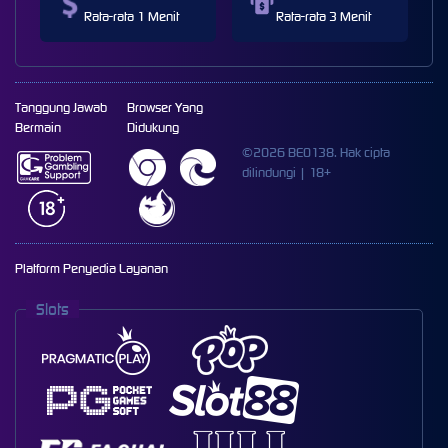
Rata-rata 1 Menit
Rata-rata 3 Menit
Tanggung Jawab
Browser Yang
Bermain
Didukung
©2026 BEO138. Hak cipta
dilindungi | 18+
Platform Penyedia Layanan
Slots