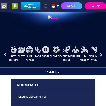
Main di
MASUK
DAFTAR
Telegram
HOT
SLOTS
LIVE
RACE
TOGEL
OLAHRAGA
CRASH
ARCADE
E-
SABUNG
PROM
GAMES
CASINO
GAME
SPORTS
AYAM
Pusat Info
Tentang BEO138
Responsible Gambling