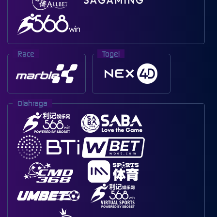
Race
Togel
Olahraga