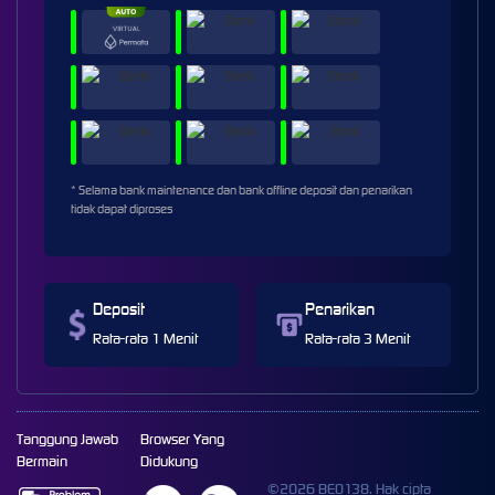
* Selama bank maintenance dan bank offline deposit dan penarikan
tidak dapat diproses
Deposit
Penarikan
Rata-rata 1 Menit
Rata-rata 3 Menit
Tanggung Jawab
Browser Yang
Bermain
Didukung
©2026 BEO138. Hak cipta