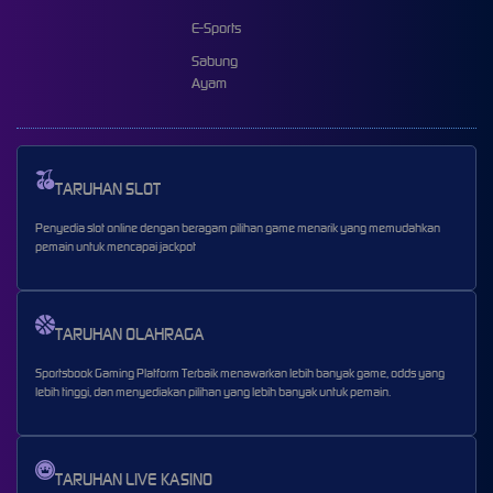
E-Sports
Sabung
Ayam
TARUHAN SLOT
Penyedia slot online dengan beragam pilihan game menarik yang memudahkan
pemain untuk mencapai jackpot
TARUHAN OLAHRAGA
Sportsbook Gaming Platform Terbaik menawarkan lebih banyak game, odds yang
lebih tinggi, dan menyediakan pilihan yang lebih banyak untuk pemain.
TARUHAN LIVE KASINO