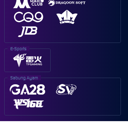
E-Sports
Sabung Ayam