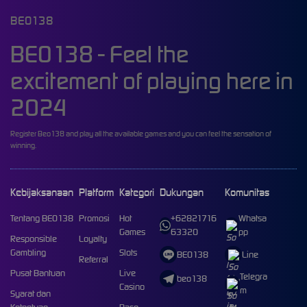
BEO138
BEO138 - Feel the
excitement of playing here in
2024
Register Beo138 and play all the available games and you can feel the sensation of
winning.
Kebijaksanaan
Platform
Kategori
Dukungan
Komunitas
Tentang BEO138
Promosi
Hot
+62821716
Whatsa
Games
63320
pp
Responsible
Loyalty
Gambling
Slots
BEO138
Line
Referral
Pusat Bantuan
Live
Telegra
beo138
Casino
m
Syarat dan