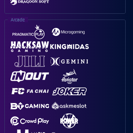
Arcade