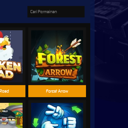
 Road
Forest Arrow