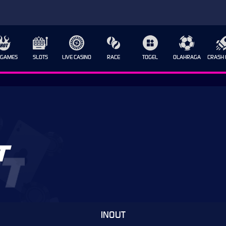
 GAMES
SLOTS
LIVE CASINO
RACE
TOGEL
OLAHRAGA
CRASH
INOUT