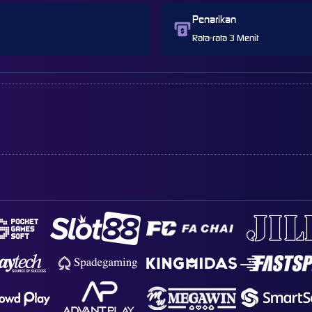
Penarikan
Rata-rata 3 Menit