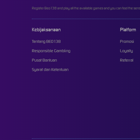
Register Beo138 and play all the available games and you can feel the sens
Kebijaksanaan
Platform
Tentang BEO138
Promosi
Responsible Gambling
Loyalty
Pusat Bantuan
Referral
Syarat dan Ketentuan