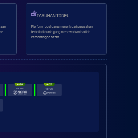
TARUHAN TOGEL
haan
Platform togel yang menarik dari perusahan
ame
terbaik di dunia yang menawarkan hadiah
kemenangan besar