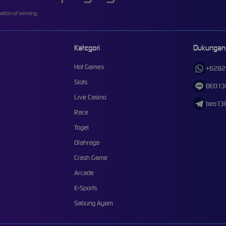
ation of winning.
Kategori
Dukungan
Hot Games
+6282
Slots
BEO13
Live Casino
beo13
Race
Togel
Olahraga
Crash Game
Arcade
E-Sports
Sabung Ayam