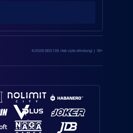
©2026 BEO138. Hak cipta dilindungi | 18+