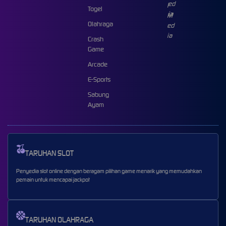
Togel
Olahraga
Crash
Game
Arcade
E-Sports
Sabung
Ayam
TARUHAN SLOT
Penyedia slot online dengan beragam pilihan game menarik yang memudahkan
pemain untuk mencapai jackpot
TARUHAN OLAHRAGA