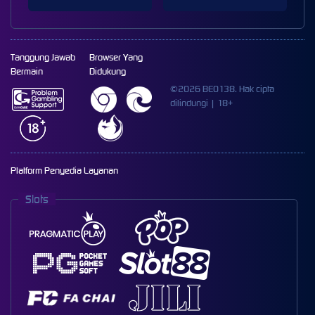
Tanggung Jawab
Browser Yang
Bermain
Didukung
©2026 BEO138. Hak cipta
dilindungi | 18+
Platform Penyedia Layanan
Slots