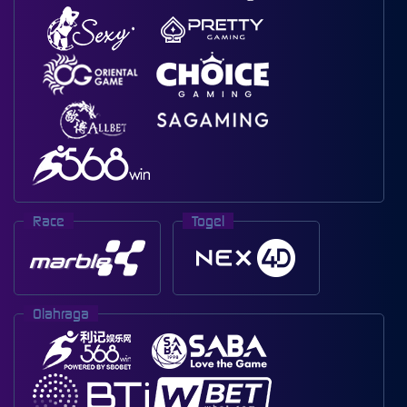
Race
Togel
Olahraga