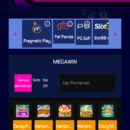
i
i
i
i
i
Facha
Fat Panda
Slot88 x PP
PG Soft
Pragmatic Play
MEGAWIN
Semua
Slots
Top
permainan
20
Candy Paradise 2048
Mahjong Hit +
Mahjong Hit
Mahjong Hit 2
Crazy Mahjong