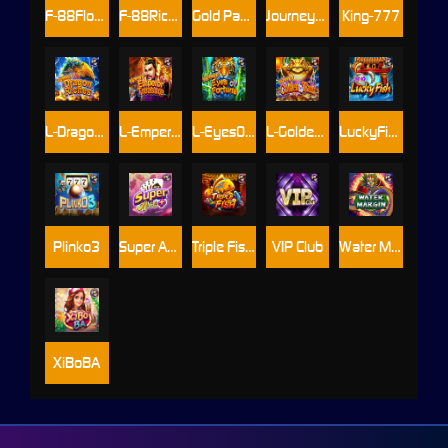
F-88Flower(H5)
F-88Riches(H5)
Gold Panda(H5)
JourneyToTheWest
King-777
L-DragonRiches
L-EmperorTreasure
L-EyesOfFortune
L-GoldenToad
LuckyFish
Plinko3
Super Ace+
Triple Fish(H5)
VIP Club
Water Margin(H5)
XiBoBA