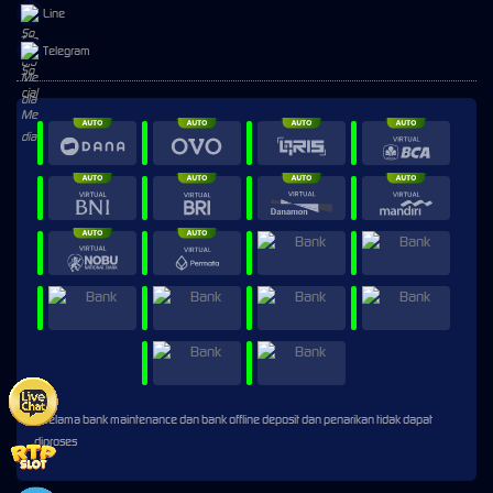
Line
Telegram
* Selama bank maintenance dan bank offline deposit dan penarikan tidak dapat
diproses