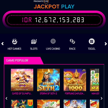
JACKPOT
PLAY
IDR
12,672,153,283
HOT GAMES
SLOTS
LIVE CASINO
RACE
TOGEL
OL
GAME POPULER
GATES OF OLYMPUS POP
STORM OF SETH 2
FORTUNE GARUDA 1000
MAHJONG MAX