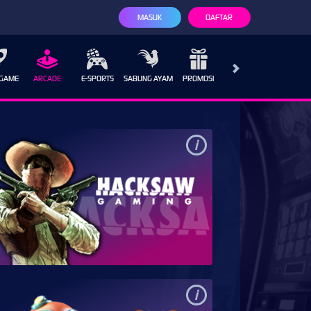
MASUK
DAFTAR
 GAME
ARCADE
E-SPORTS
SABUNG AYAM
PROMOSI
i
i