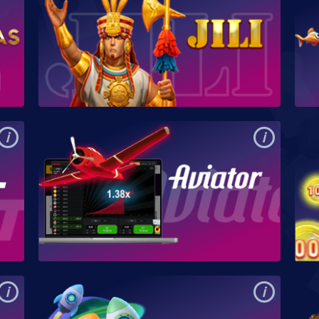
i
i
i
i