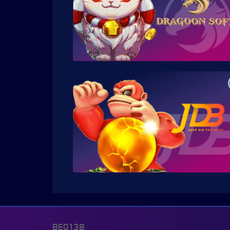
BEO138