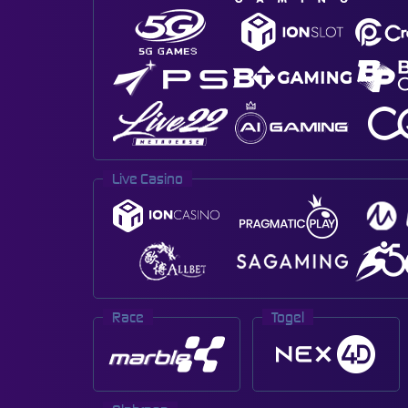
Live Casino
Race
Togel